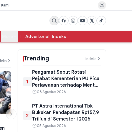
k Kami
More
Advertorial
Indeks
Trending
Indeks
deks
Pengamat Sebut Rotasi
Pejabat Kementerian PU Picu
1
Perlawanan terhadap Menteri
Dody
06 Agustus 2026
PT Astra International Tbk
Bukukan Pendapatan Rp157,9
2
Triliun di Semester I 2026
EKSBIS
EKSBIS
05 Agustus 2026
en
PLN Buka Keran Diskon
Telkom Catat