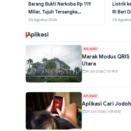
Barang Bukti Narkoba Rp 119
Listrik 
Miliar, Tujuh Tersangka
RI Beri 
Diamankan
06 Agustus 2026
06 Agustu
Aplikasi
APLIKASI
Marak Modus QRIS P
Utara
19 Juli 2026
10:19:31
APLIKASI
Aplikasi Cari Jodoh
29 Juni 2026
08:33:32