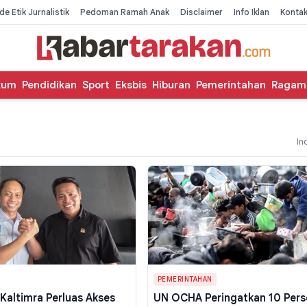
de Etik Jurnalistik
Pedoman Ramah Anak
Disclaimer
Info Iklan
Konta
kum
Pendidikan
Sport
Eksbis
Hiburan
Pemerintahan
Ragam
In
PEMERINTAHAN
Kaltimra Perluas Akses
UN OCHA Peringatkan 10 Pers