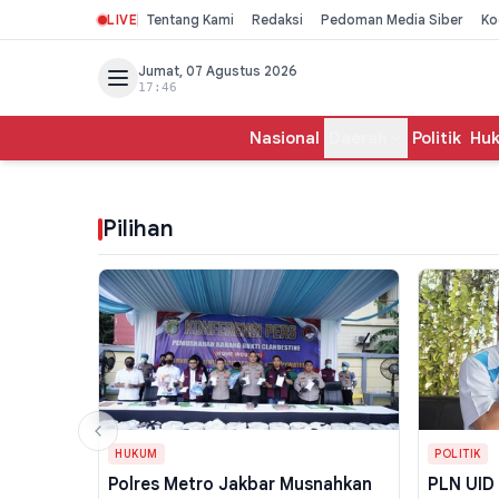
LIVE
Tentang Kami
Redaksi
Pedoman Media Siber
Ko
Jumat, 07 Agustus 2026
17:46
Nasional
Daerah
Politik
Hu
Pilihan
HUKUM
POLITIK
Polres Metro Jakbar Musnahkan
PLN UID 