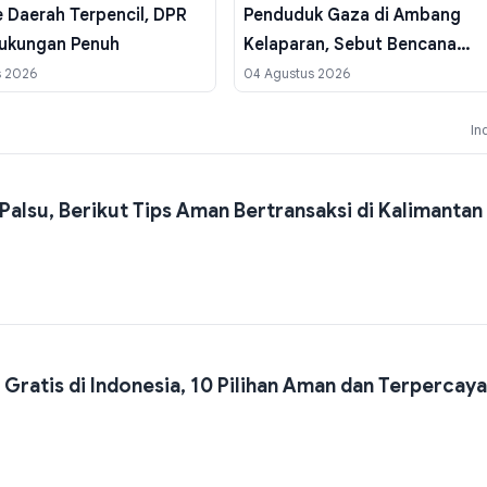
ke Daerah Terpencil, DPR
Penduduk Gaza di Ambang
Dukungan Penuh
Kelaparan, Sebut Bencana
Kemanusiaan Tak Terhindarka
s 2026
04 Agustus 2026
In
alsu, Berikut Tips Aman Bertransaksi di Kalimantan
 Gratis di Indonesia, 10 Pilihan Aman dan Terpercaya