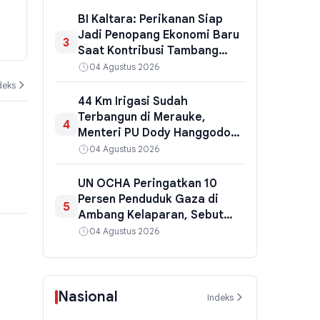
Pemasangan Home Charging di
di Semester 
BI Kaltara: Perikanan Siap
GIIAS 2026, Pengguna Mobil
Mulai Bangki
Jadi Penopang Ekonomi Baru
3
n
Listrik Bisa Hemat Jutaan Rupiah
03 Agustus 2026
02 Agustus 202
Saat Kontribusi Tambang
Menurun
04 Agustus 2026
deks
44 Km Irigasi Sudah
Terbangun di Merauke,
4
Menteri PU Dody Hanggodo
Pastikan Proyek Ketahanan
04 Agustus 2026
Pangan Terus Jalan
UN OCHA Peringatkan 10
Persen Penduduk Gaza di
5
Ambang Kelaparan, Sebut
Bencana Kemanusiaan Tak
04 Agustus 2026
Terhindarkan
Nasional
Indeks