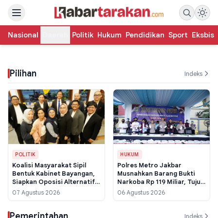
Nasional
Daerah
Politik
Hukum
Pendidikan
Sport
Eksbis
Pilihan
Indeks
POLITIK
HUKUM
Koalisi Masyarakat Sipil
Polres Metro Jakbar
Bentuk Kabinet Bayangan,
Musnahkan Barang Bukti
Siapkan Oposisi Alternatif
Narkoba Rp 119 Miliar, Tujuh
Berbasis Data
Tersangka Diamankan
07 Agustus 2026
06 Agustus 2026
Pemerintahan
Indeks