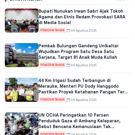
Bupati Nunukan Irwan Sabri Ajak Tokoh
Agama dan Etnis Redam Provokasi SARA
di Media Sosial
05 Agustus 2026
PEMERINTAHAN
Pemkab Bulungan Gandeng Unikaltar
Wujudkan Program Satu Desa Satu
Sarjana, Target 81 Anak Muda Kuliah
04 Agustus 2026
PEMERINTAHAN
44 Km Irigasi Sudah Terbangun di
Merauke, Menteri PU Dody Hanggodo
Pastikan Proyek Ketahanan Pangan Terus
Jalan
04 Agustus 2026
PEMERINTAHAN
UN OCHA Peringatkan 10 Persen
Penduduk Gaza di Ambang Kelaparan,
Sebut Bencana Kemanusiaan Tak
Terhindarkan
04 Agustus 2026
PEMERINTAHAN