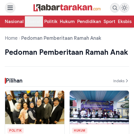
Nasional
Daerah
Politik
Hukum
Pendidikan
Sport
Eksbis
Home
Pedoman Pemberitaan Ramah Anak
Pedoman Pemberitaan Ramah Anak
Pilihan
Indeks
POLITIK
HUKUM