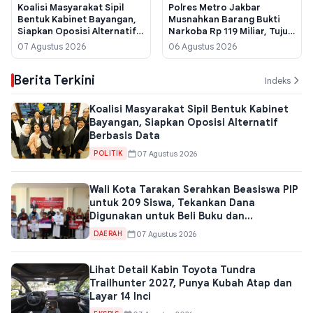
Koalisi Masyarakat Sipil
Polres Metro Jakbar
Bentuk Kabinet Bayangan,
Musnahkan Barang Bukti
Siapkan Oposisi Alternatif
Narkoba Rp 119 Miliar, Tujuh
Berbasis Data
Tersangka Diamankan
07 Agustus 2026
06 Agustus 2026
Berita Terkini
Indeks
Koalisi Masyarakat Sipil Bentuk Kabinet
Bayangan, Siapkan Oposisi Alternatif
Berbasis Data
07 Agustus 2026
POLITIK
Wali Kota Tarakan Serahkan Beasiswa PIP
untuk 209 Siswa, Tekankan Dana
Digunakan untuk Beli Buku dan
Perlengkapan Sekolah
07 Agustus 2026
DAERAH
Lihat Detail Kabin Toyota Tundra
Trailhunter 2027, Punya Kubah Atap dan
Layar 14 Inci