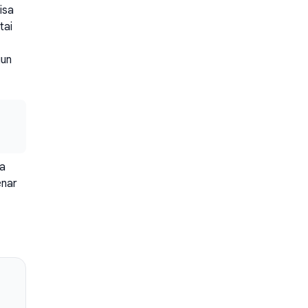
isa
tai
gun
pa
enar