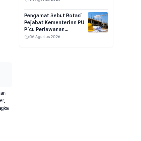
Pengamat Sebut Rotasi
Pejabat Kementerian PU
Picu Perlawanan
m
terhadap Menteri Dody
06 Agustus 2026
kan
er,
ngka