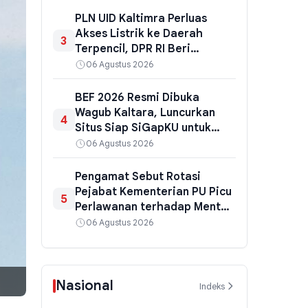
PLN UID Kaltimra Perluas
Akses Listrik ke Daerah
3
Terpencil, DPR RI Beri
Dukungan Penuh
06 Agustus 2026
BEF 2026 Resmi Dibuka
Wagub Kaltara, Luncurkan
4
Situs Siap SiGapKU untuk
Jaga Inflasi dan Ketahanan
06 Agustus 2026
Pangan
Pengamat Sebut Rotasi
Pejabat Kementerian PU Picu
5
Perlawanan terhadap Menteri
Dody
06 Agustus 2026
Nasional
Indeks