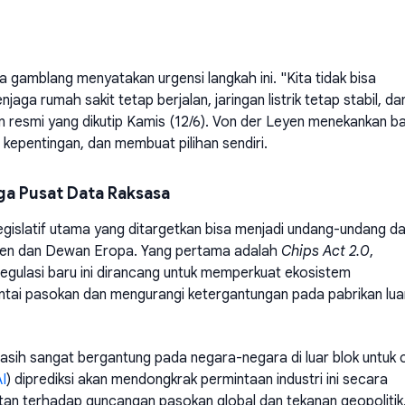
 gamblang menyatakan urgensi langkah ini. "Kita tidak bisa
aga rumah sakit tetap berjalan, jaringan listrik tetap stabil, da
an resmi yang dikutip Kamis (12/6). Von der Leyen menekankan 
kepentingan, dan membuat pilihan sendiri.
gga Pusat Data Raksasa
egislatif utama yang ditargetkan bisa menjadi undang-undang d
emen dan Dewan Eropa. Yang pertama adalah
Chips Act 2.0
,
gulasi baru ini dirancang untuk memperkuat ekosistem
tai pasokan dan mengurangi ketergantungan pada pabrikan lua
ih sangat bergantung pada negara-negara di luar blok untuk 
I
) diprediksi akan mendongkrak permintaan industri ini secara
entan terhadap guncangan pasokan global dan tekanan geopolitik