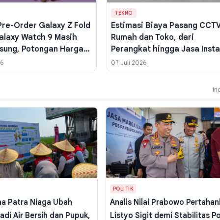
TEKNO
Pre-Order Galaxy Z Fold
Estimasi Biaya Pasang CCT
alaxy Watch 9 Masih
Rumah dan Toko, dari
sung, Potongan Harga
Perangkat hingga Jasa Insta
p 19,7 Juta
26
07 Juli 2026
In
POLITIK
na Patra Niaga Ubah
Analis Nilai Prabowo Pertaha
adi Air Bersih dan Pupuk,
Listyo Sigit demi Stabilitas Po