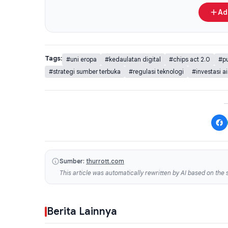
Ad
Tags:
#uni eropa
#kedaulatan digital
#chips act 2.0
#pu
#strategi sumber terbuka
#regulasi teknologi
#investasi ai
Sumber:
thurrott.com
This article was automatically rewritten by AI based on the s
Berita Lainnya