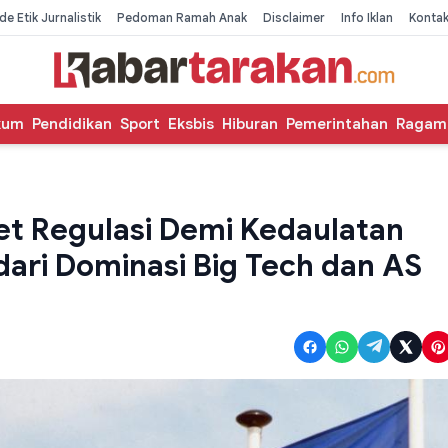
de Etik Jurnalistik
Pedoman Ramah Anak
Disclaimer
Info Iklan
Konta
kum
Pendidikan
Sport
Eksbis
Hiburan
Pemerintahan
Ragam
et Regulasi Demi Kedaulatan
dari Dominasi Big Tech dan AS