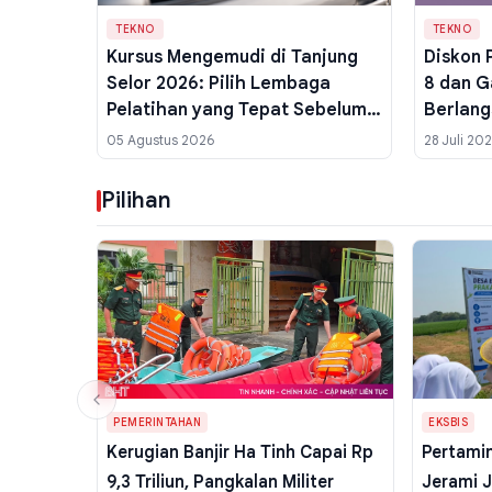
TEKNO
TEKNO
Kursus Mengemudi di Tanjung
Diskon 
Selor 2026: Pilih Lembaga
8 dan G
Pelatihan yang Tepat Sebelum
Berlang
Ujian SIM
Capai R
05 Agustus 2026
28 Juli 20
Pilihan
PEMERINTAHAN
EKSBIS
Kerugian Banjir Ha Tinh Capai Rp
Pertami
9,3 Triliun, Pangkalan Militer
Jerami J