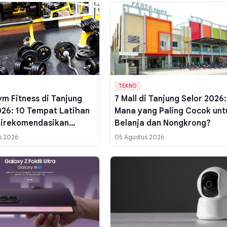
TEKNO
ym Fitness di Tanjung
7 Mall di Tanjung Selor 2026:
026: 10 Tempat Latihan
Mana yang Paling Cocok unt
Direkomendasikan
Belanja dan Nongkrong?
Bulungan
s 2026
05 Agustus 2026