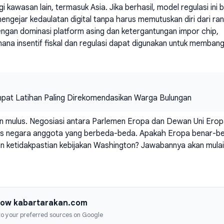
 kawasan lain, termasuk Asia. Jika berhasil, model regulasi ini b
engejar kedaulatan digital tanpa harus memutuskan diri dari ran
dengan dominasi platform asing dan ketergantungan impor chip,
mana insentif fiskal dan regulasi dapat digunakan untuk memban
empat Latihan Paling Direkomendasikan Warga Bulungan
kan mulus. Negosiasi antara Parlemen Eropa dan Dewan Uni Ero
isnis negara anggota yang berbeda-beda. Apakah Eropa benar-b
an ketidakpastian kebijakan Washington? Jawabannya akan mulai
low kabartarakan.com
 to your preferred sources on Google