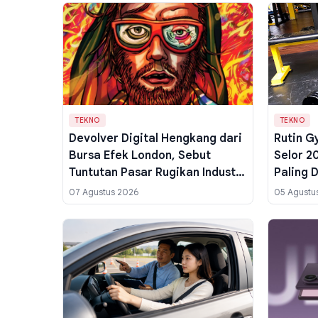
TEKNO
TEKNO
Devolver Digital Hengkang dari
Rutin G
Bursa Efek London, Sebut
Selor 2
Tuntutan Pasar Rugikan Industri
Paling 
Gim
Warga 
07 Agustus 2026
05 Agustu