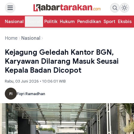
Nasional
Daerah
Politik
Hukum
Pendidikan
Sport
Eksbis
Home
Nasional
Kejagung Geledah Kantor BGN,
Karyawan Dilarang Masuk Seusai
Kepala Badan Dicopot
Rabu, 03 Juni 2026 • 10:06:01 WIB
FI
Fiqri Ramadhan