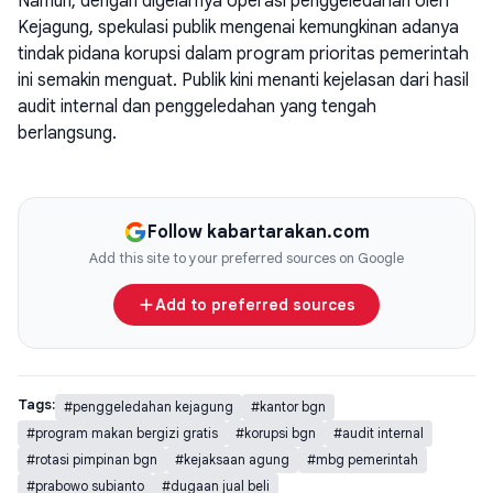
Namun, dengan digelarnya operasi penggeledahan oleh
Kejagung, spekulasi publik mengenai kemungkinan adanya
tindak pidana korupsi dalam program prioritas pemerintah
ini semakin menguat. Publik kini menanti kejelasan dari hasil
audit internal dan penggeledahan yang tengah
berlangsung.
Follow kabartarakan.com
Add this site to your preferred sources on Google
Add to preferred sources
Tags:
#penggeledahan kejagung
#kantor bgn
#program makan bergizi gratis
#korupsi bgn
#audit internal
#rotasi pimpinan bgn
#kejaksaan agung
#mbg pemerintah
#prabowo subianto
#dugaan jual beli