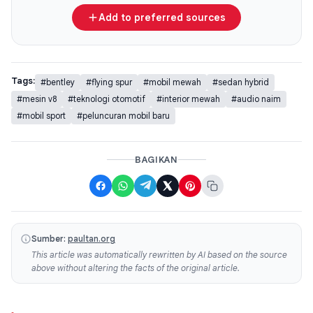
Add to preferred sources
Tags:
#bentley
#flying spur
#mobil mewah
#sedan hybrid
#mesin v8
#teknologi otomotif
#interior mewah
#audio naim
#mobil sport
#peluncuran mobil baru
BAGIKAN
Sumber:
paultan.org
This article was automatically rewritten by AI based on the source
above without altering the facts of the original article.