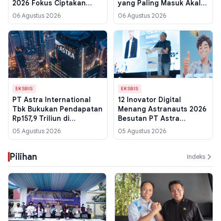
2026 Fokus Ciptakan
yang Paling Masuk Akal
Sumber Pertumbuhan
untuk Pembeli Indonesia
06 Agustus 2026
06 Agustus 2026
Ekonomi Baru
EKSBIS
EKSBIS
PT Astra International
12 Inovator Digital
Tbk Bukukan Pendapatan
Menang Astranauts 2026
Rp157,9 Triliun di
Besutan PT Astra
Semester I 2026
International Tbk
05 Agustus 2026
05 Agustus 2026
Pilihan
Indeks