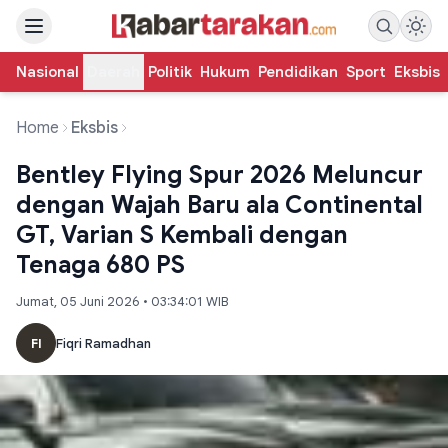
Nasional
Daerah
Politik
Hukum
Pendidikan
Sport
Eksbis
Home
Eksbis
Bentley Flying Spur 2026 Meluncur
dengan Wajah Baru ala Continental
GT, Varian S Kembali dengan
Tenaga 680 PS
Jumat, 05 Juni 2026 • 03:34:01 WIB
FI
Fiqri Ramadhan