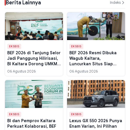
Berita Lainnya
Indeks
EKSBIS
EKSBIS
BEF 2026 di Tanjung Selor
BEF 2026 Resmi Dibuka
Jadi Panggung Hilirisasi,
Wagub Kaltara,
BI Kaltara Dorong UMKM
Luncurkan Situs Siap
Lepas dari
SiGapKU untuk Jaga
06 Agustus 2026
06 Agustus 2026
Ketergantungan
Inflasi dan Ketahanan
Tambang
Pangan
EKSBIS
EKSBIS
BI dan Pemprov Kaltara
Lexus GX 550 2026 Punya
Perkuat Kolaborasi, BEF
Enam Varian, Ini Pilihan