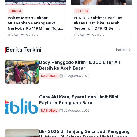
HUKUM
POLITIK
Polres Metro Jakbar
PLN UID Kaltimra Perluas
Musnahkan Barang Bukti
Akses Listrik ke Daerah
Narkoba Rp 119 Miliar, Tujuh
Terpencil, DPR RI Beri
Tersangka Diamankan
Dukungan Penuh
06 Agustus 2026
06 Agustus 2026
Berita Terkini
Indeks
Dody Hanggodo Kirim 18.000 Liter Air
Bersih ke Aceh Besar
06 Agustus 2026
NASIONAL
Cara Aktifkan, Syarat dan Limit Blibli
Paylater Pengguna Baru
06 Agustus 2026
NASIONAL
BEF 2026 di Tanjung Selor Jadi Panggung