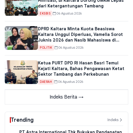
Hilirisasi, BI Kaltara Dorong UMKM Lepas
dari Ketergantungan Tambang
06 Agustus 2026
EKSBIS
DPRD Kaltara Minta Kuota Beasiswa
Kaltara Unggul Diperluas, Vamelia Sorot
Juknis 2026 dan Nasib Mahasiswa di
Unmul
06 Agustus 2026
POLITIK
Ketua PURT DPD RI Hasan Basri Temui
Kejati Kaltara, Bahas Pengawasan Ketat
Sektor Tambang dan Perkebunan
06 Agustus 2026
DAERAH
Indeks Berita →
Trending
Indeks
PT Astra International Tbk Bukukan Pendapatan