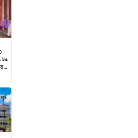
0
ulau
RI