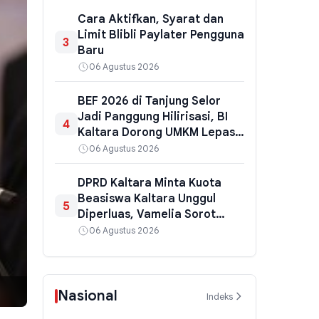
Cara Aktifkan, Syarat dan
Limit Blibli Paylater Pengguna
3
Baru
06 Agustus 2026
BEF 2026 di Tanjung Selor
Jadi Panggung Hilirisasi, BI
4
Kaltara Dorong UMKM Lepas
dari Ketergantungan
06 Agustus 2026
Tambang
DPRD Kaltara Minta Kuota
Beasiswa Kaltara Unggul
5
Diperluas, Vamelia Sorot
Juknis 2026 dan Nasib
06 Agustus 2026
Mahasiswa di Unmul
Nasional
Indeks