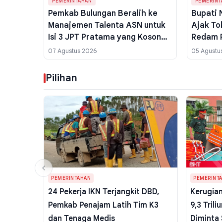
PEMERINTAHAN
PEMERINT
Pemkab Bulungan Beralih ke
Bupati 
Manajemen Talenta ASN untuk
Ajak To
Isi 3 JPT Pratama yang Kosong,
Redam P
Ini Kata Bupati
Media S
07 Agustus 2026
05 Agustu
Pilihan
PEMERINTAHAN
PEMERINT
24 Pekerja IKN Terjangkit DBD,
Kerugian
Pemkab Penajam Latih Tim K3
9,3 Trili
dan Tenaga Medis
Diminta 