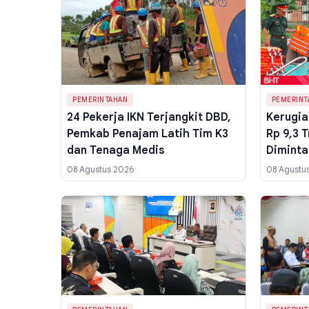
PEMERINTAHAN
PEMERINT
24 Pekerja IKN Terjangkit DBD,
Kerugia
Pemkab Penajam Latih Tim K3
Rp 9,3 T
dan Tenaga Medis
Diminta
08 Agustus 2026
08 Agustu