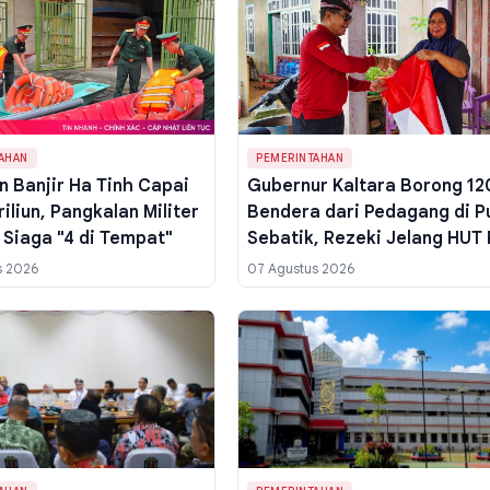
AHAN
PEMERINTAHAN
n Banjir Ha Tinh Capai
Gubernur Kaltara Borong 12
riliun, Pangkalan Militer
Bendera dari Pedagang di P
 Siaga "4 di Tempat"
Sebatik, Rezeki Jelang HUT 
ke-81
s 2026
07 Agustus 2026