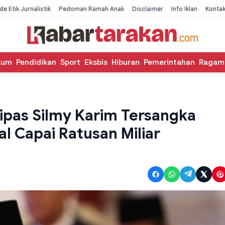
de Etik Jurnalistik
Pedoman Ramah Anak
Disclaimer
Info Iklan
Konta
kum
Pendidikan
Sport
Eksbis
Hiburan
Pemerintahan
Ragam
pas Silmy Karim Tersangka
l Capai Ratusan Miliar