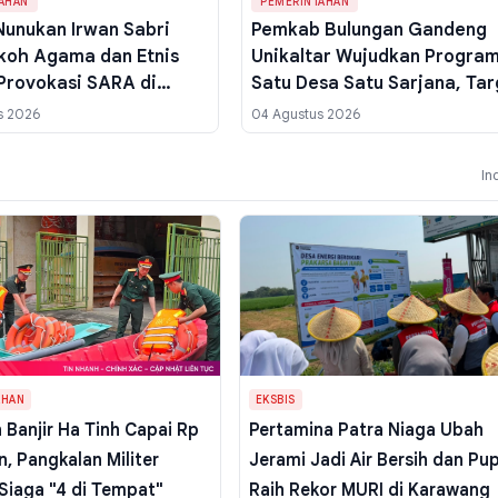
AHAN
PEMERINTAHAN
Nunukan Irwan Sabri
Pemkab Bulungan Gandeng
koh Agama dan Etnis
Unikaltar Wujudkan Progra
rovokasi SARA di
Satu Desa Satu Sarjana, Tar
osial
81 Anak Muda Kuliah
s 2026
04 Agustus 2026
In
AHAN
EKSBIS
 Banjir Ha Tinh Capai Rp
Pertamina Patra Niaga Ubah
un, Pangkalan Militer
Jerami Jadi Air Bersih dan Pu
Siaga "4 di Tempat"
Raih Rekor MURI di Karawang