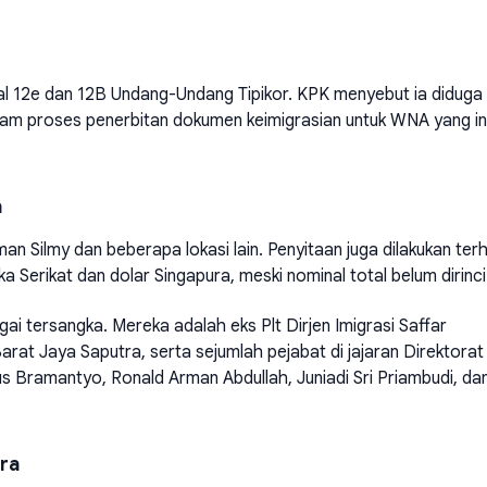
al 12e dan 12B Undang-Undang Tipikor. KPK menyebut ia diduga
lam proses penerbitan dokumen keimigrasian untuk WNA yang in
a
Silmy dan beberapa lokasi lain. Penyitaan juga dilakukan ter
ka Serikat dan dolar Singapura, meski nominal total belum dirinci
gai tersangka. Mereka adalah eks Plt Dirjen Imigrasi Saffar
t Jaya Saputra, serta sejumlah pejabat di jajaran Direktorat
us Bramantyo, Ronald Arman Abdullah, Juniadi Sri Priambudi, da
ra