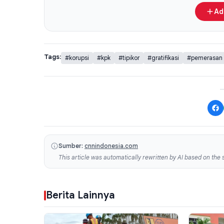
Ad
Tags:
#korupsi
#kpk
#tipikor
#gratifikasi
#pemerasan
Sumber:
cnnindonesia.com
This article was automatically rewritten by AI based on the s
Berita Lainnya