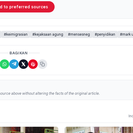
d to preferred sources
#keimigrasian
#kejaksaan agung
#mensesneg
#penyidikan
#mark 
BAGIKAN
ource above without altering the facts of the original article.
In