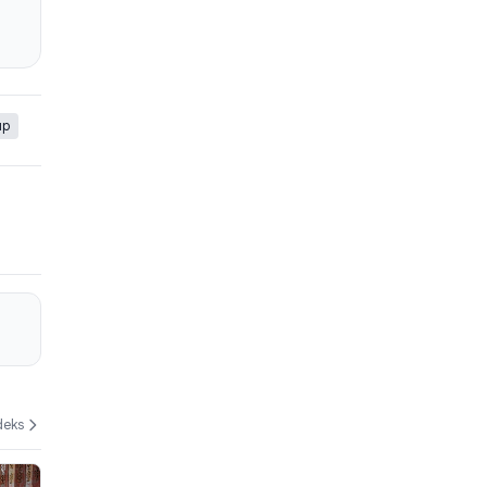
up
deks