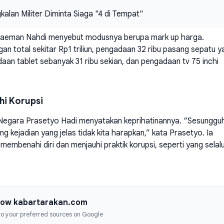
gkalan Militer Diminta Siaga "4 di Tempat"
Sulaeman Nahdi menyebut modusnya berupa mark up harga.
an total sekitar Rp1 triliun, pengadaan 32 ribu pasang sepatu y
aan tablet sebanyak 31 ribu sekian, dan pengadaan tv 75 inchi
hi Korupsi
s Negara Prasetyo Hadi menyatakan keprihatinannya. “Sesunggu
ang kejadian yang jelas tidak kita harapkan,” kata Prasetyo. Ia
embenahi diri dan menjauhi praktik korupsi, seperti yang selal
low kabartarakan.com
 to your preferred sources on Google