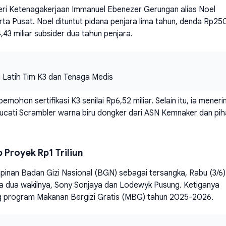
teri Ketenagakerjaan Immanuel Ebenezer Gerungan alias Noel
arta Pusat. Noel dituntut pidana penjara lima tahun, denda Rp250
,43 miliar subsider dua tahun penjara.
 Latih Tim K3 dan Tenaga Medis
hon sertifikasi K3 senilai Rp6,52 miliar. Selain itu, ia mener
r Ducati Scrambler warna biru dongker dari ASN Kemnaker dan pih
 Proyek Rp1 Triliun
inan Badan Gizi Nasional (BGN) sebagai tersangka, Rabu (3/6)
a dua wakilnya, Sony Sonjaya dan Lodewyk Pusung. Ketiganya
g program Makanan Bergizi Gratis (MBG) tahun 2025-2026.